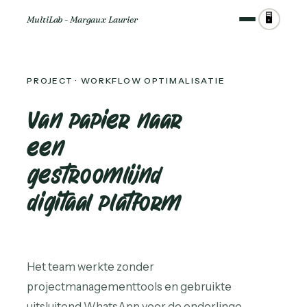
🖥️
MultiLab - Margaux Laurier
PROJECT · WORKFLOW OPTIMALISATIE
Van papier naar
een
gestroomlijnd
digitaal platform
Het team werkte zonder
projectmanagementtools en gebruikte
uitsluitend WhatsApp voor de onderlinge